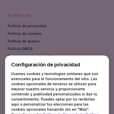
DOCUMENTACIÓN
Política de privacidad
Política de cookies
Política de quejas
Política DMCA
Documentación de la API
Configuración de privacidad
Documentos
FAQ
Usamos cookies y tecnologías similares que son
esenciales para el funcionamiento del sitio. Las
cookies opcionales de terceros se utilizan para
mejorar nuestro servicio y proporcionarte
CONTACTO
contenido y publicidad personalizados si das tu
consentimiento. Puedes optar por no recibirlas
sales
@
fotbo.com
aquí o personalizar tus elecciones para las
support
@
fotbo.com
cookies opcionales haciendo clic en "Más".