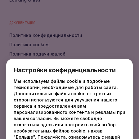
ДОКУМЕНТАЦИЯ
Политика конфиденциальности
Политика cookies
Политика подачи жалоб
Политика DMCA
Настройки конфиденциальности
Документация API
Мы используем файлы cookie и подобные
Документация
технологии, необходимые для работы сайта.
FAQ
Дополнительные файлы cookie от третьих
сторон используются для улучшения нашего
сервиса и предоставления вам
персонализированного контента и рекламы при
КОНТАКТЫ
вашем согласии. Вы можете свободно
отказаться здесь или настроить свой выбор
sales
@
fotbo.com
необязательных файлов cookie, нажав
support
@
fotbo.com
"Больше". Пожалуйста, ознакомьтесь с нашей