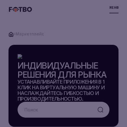
МЕНЮ
Маркетплейс
ОБЛАЧНЫЙ
VPS
ИНДИВИДУАЛЬНЫЕ
РЕШЕНИЯ ДЛЯ РЫНКА
VPS-
УСТАНАВЛИВАЙТЕ ПРИЛОЖЕНИЯ В 1
ХРАНИЛИЩЕ
КЛИК НА ВИРТУАЛЬНУЮ МАШИНУ И
НАСЛАЖДАЙТЕСЬ ГИБКОСТЬЮ И
РЕШЕНИЯ
ПРОИЗВОДИТЕЛЬНОСТЬЮ.
VPS-
ЦЕНЫ
ХРАНИЛИЩЕ