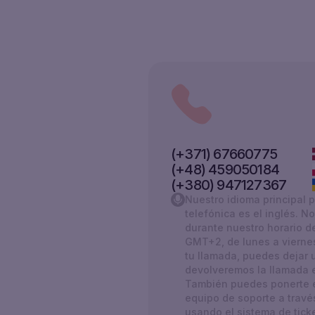
(+371) 67660775
(+48) 459050184
(+380) 947127367
Nuestro idioma principal 
telefónica es el inglés. 
durante nuestro horario d
GMT+2, de lunes a vierne
tu llamada, puedes dejar 
devolveremos la llamada el
También puedes ponerte e
equipo de soporte a travé
usando el sistema de ticke