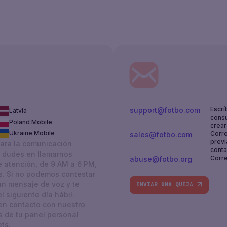
Escrí
support@fotbo.com
Latvia
consu
Poland Mobile
crear 
Ukraine Mobile
Corre
sales@fotbo.com
previ
para la comunicación
conta
No dudes en llamarnos
Corre
abuse@fotbo.org
e atención, de 9 AM a 6 PM,
s. Si no podemos contestar
un mensaje de voz y te
ENVIAR UNA QUEJA
 siguiente día hábil.
n contacto con nuestro
s de tu panel personal
ts.