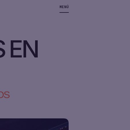
MENÚ
S EN
OS