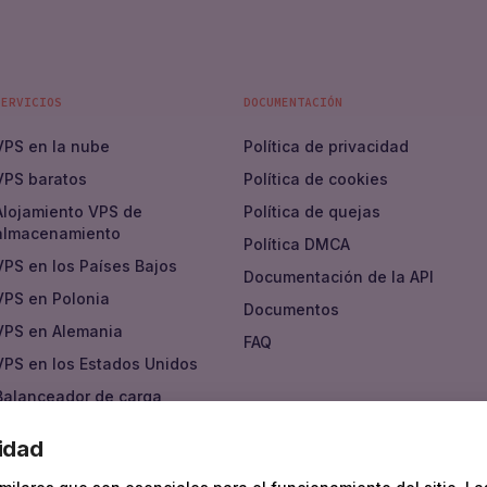
SERVICIOS
DOCUMENTACIÓN
VPS en la nube
Política de privacidad
VPS baratos
Política de cookies
Alojamiento VPS de
Política de quejas
almacenamiento
Política DMCA
VPS en los Países Bajos
Documentación de la API
VPS en Polonia
Documentos
VPS en Alemania
FAQ
VPS en los Estados Unidos
Balanceador de carga
Nube privada virtual
idad
Mercado