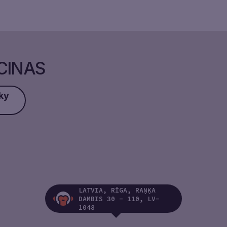
CINAS
ky
LATVIA, RĪGA, RAŅĶA
DAMBIS 30 - 110, LV-
1048