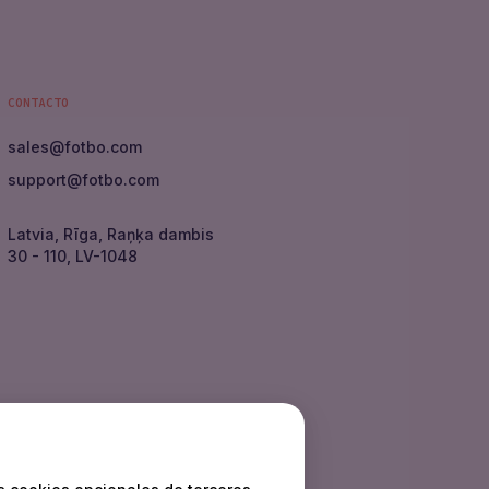
CONTACTO
sales
@
fotbo.com
support
@
fotbo.com
Latvia, Rīga, Raņķa dambis
30 - 110, LV-1048