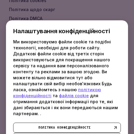
Політика cookies
Політика щодо скарг
Політика DMCA
Документація API
Налаштування конфіденційності
Документація
Ми використовуємо файли cookie та подібні
FAQ
технології, необхідні для роботи сайту.
Додаткові файли cookie від третіх сторін
використовуються для покращення нашого
сервісу та надання вам персоналізованого
КОНТАКТИ
контенту та реклами за вашою згодою. Ви
можете вільно відмовитися тут або
sales
@
fotbo.com
налаштувати свій вибір необов'язкових Будь
support
@
fotbo.com
ласка, ознайомтесь з нашою
політикою
конфіденційності
та
файлів cookie
для
отримання додаткової інформації про те, які
Latvia, Rīga, Raņķa dambis 30 - 110, LV-1048
дані збираються і як вони передаються нашим
партнерам. .
ПОЛІТИКА КОНФІДЕНЦІЙНОСТІ