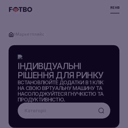
МЕНЮ
Маркетплейс
ХМАРНИЙ
VPS
ІНДИВІДУАЛЬНІ
РІШЕННЯ ДЛЯ РИНКУ
VPS-
ВСТАНОВЛЮЙТЕ ДОДАТКИ В 1 КЛІК
СХОВИЩЕ
НА СВОЮ ВІРТУАЛЬНУ МАШИНУ ТА
НАСОЛОДЖУЙТЕСЯ ГНУЧКІСТЮ ТА
РІШЕННЯ
ПРОДУКТИВНІСТЮ.
VPS-
ЦІНИ
СХОВИЩЕ