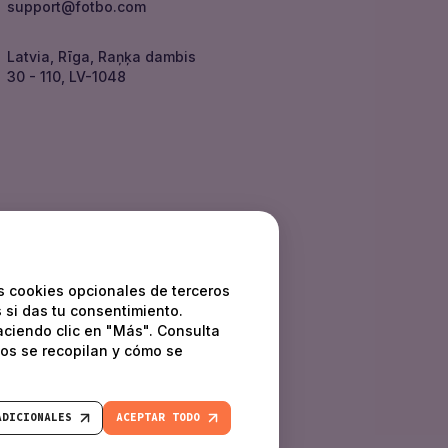
support
@
fotbo.com
Latvia, Rīga, Raņķa dambis
30 - 110, LV-1048
s cookies opcionales de terceros
 si das tu consentimiento.
aciendo clic en "Más". Consulta
os se recopilan y cómo se
ADICIONALES
ACEPTAR TODO