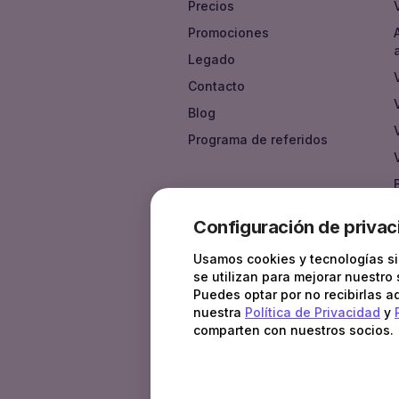
Precios
Promociones
Legado
Contacto
Blog
Programa de referidos
Configuración de privac
Usamos cookies y tecnologías sim
se utilizan para mejorar nuestro
Puedes optar por no recibirlas a
nuestra
Política de Privacidad
y
comparten con nuestros socios.
COPYRIGHT © 2018 — 2026, ALL RIGH