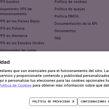
VPS baratos
Política de cookies
Alojamiento VPS de
Política de quejas
almacenamiento
Política DMCA
VPS en los Países Bajos
Documentación de la API
VPS en Polonia
Documentos
VPS en Alemania
FAQ
VPS en los Estados Unidos
Balanceador de carga
Nube privada virtual
idad
Mercado
ilares que son esenciales para el funcionamiento del sitio. La
Looking Glass
 servicio y proporcionarte contenido y publicidad personalizados
quí o personalizar tus elecciones para las cookies opcionales h
Política de Cookies
para obtener más información sobre qué dat
TS RESERVED. PODAON SIA, LV40103450338
POLÍTICA DE PRIVACIDAD
CONFIGURACIONES 