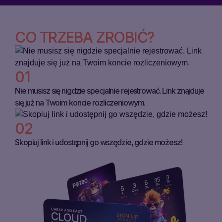
PAMIĘCIĄ
RYNEK
TANIE
CO TRZEBA ZROBIĆ?
VPS
POL
RÓWNOWAŻENIE
OBCIĄŻENIA
01
(
€
)
ENG
EUR
Nie musisz się nigdzie specjalnie rejestrować. Link znajduje
VPC
UKR
się już na Twoim koncie rozliczeniowym.
(€)EUR
02
POL
ZALOGUJ
(₴)UAH
SIĘ
Skopiuj link i udostępnij go wszędzie, gdzie możesz!
RUS
ZAREJESTRUJ
($)USD
SIĘ
ESP
(ZŁ)PLN
GER
(KČ)CZK