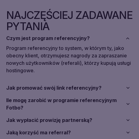
NAJCZĘŚCIEJ ZADAWANE
PYTANIA
Czym jest program referencyjny?
Program referencyjny to system, w którym ty, jako
obecny klient, otrzymujesz nagrody za zapraszanie
nowych użytkowników (referali), którzy kupują usługi
hostingowe.
Jak promować swój link referencyjny?
To zależy, gdzie go udostępnisz: w mediach
Ile mogę zarobić w programie referencyjnym
społecznościowych, komunikatorach, na własnej
Fotbo?
stronie, blogu lub kanale wideo. Najważniejsze, żeby
Kiedy twój zaproszony użytkownik będzie aktywny
link wyglądał naturalnie i dawał wartość odbiorcom.
Jak wypłacić prowizję partnerską?
przez 20 dni i wyda 5 €, otrzymasz 3 € na swoje
Możesz wykorzystać środki na opłacenie usług.
konto. Możesz zapraszać nieograniczoną liczbę osób
Jaką korzyść ma referral?
Wypłata do zewnętrznych systemów płatności (np.