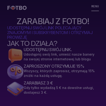
MENU
ZARABIAJ Z FOTBO!
UDOSTĘPNIJ SWÓJ LINK POLECAJĄCY
ZNAJOMYM I SUBSKRYBENTOM I OTRZYMAJ
PROWIZJĘ
JAK TO DZIAŁA?
VPS
UDOSTĘPNIJ SWÓJ LINK.
W
Udostępnij swój link, umieść nasze banery
CHMURZE
na swojej stronie internetowej lub blogu
ZAPROSZONY OTRZYMUJE 15%
VPS
Wszyscy, których zaprosisz, otrzymają 15%
Z
zniżki na każdą usługę.
PAMIĘCIĄ
ZARABIASZ 3 €
Gdy tylko wydadzą 5 € na dowolne usługi,
dostajesz 3 €.
ROZWIĄZANIA
VPS Z
CENY