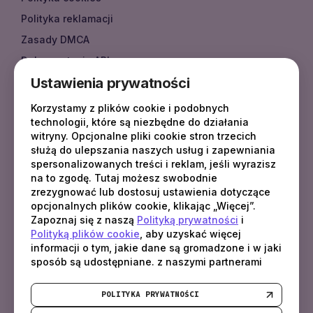
Polityka reklamacji
Zasady DMCA
Dokumentacja API
Ustawienia prywatności
Dokumentacja
FAQ
Korzystamy z plików cookie i podobnych
technologii, które są niezbędne do działania
witryny. Opcjonalne pliki cookie stron trzecich
służą do ulepszania naszych usług i zapewniania
KONTAKT
spersonalizowanych treści i reklam, jeśli wyrazisz
na to zgodę. Tutaj możesz swobodnie
sales
@
fotbo.com
zrezygnować lub dostosuj ustawienia dotyczące
support
@
fotbo.com
opcjonalnych plików cookie, klikając „Więcej”.
Zapoznaj się z naszą
Polityką prywatności
i
Polityką plików cookie
, aby uzyskać więcej
Latvia, Rīga, Raņķa dambis 30 - 110, LV-1048
informacji o tym, jakie dane są gromadzone i w jaki
sposób są udostępniane. z naszymi partnerami
POLITYKA PRYWATNOŚCI