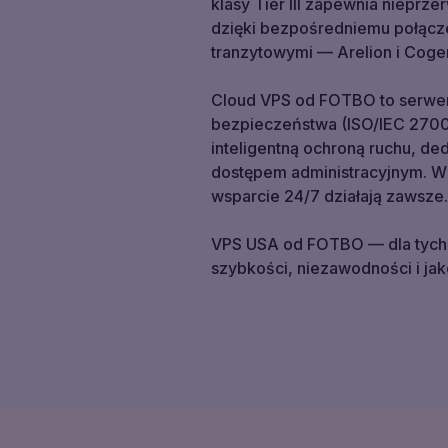
klasy Tier III zapewnia nieprze
dzięki bezpośredniemu połącz
tranzytowymi — Arelion i Coge
Cloud VPS od FOTBO to serwer
bezpieczeństwa (ISO/IEC 27001
inteligentną ochroną ruchu, d
dostępem administracyjnym. 
wsparcie 24/7 działają zawsze.
VPS USA od FOTBO — dla tych, 
szybkości, niezawodności i jak