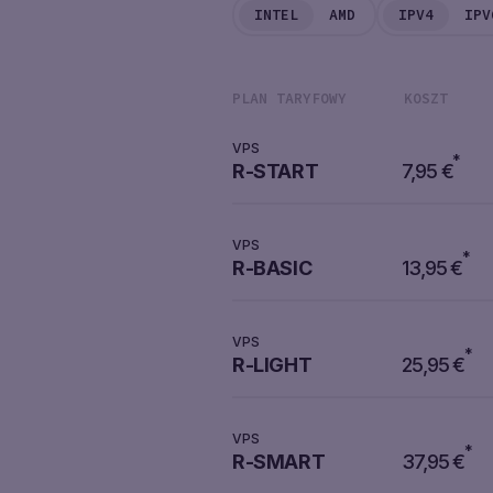
INTEL
AMD
IPV4
IPV
(DIN.)RSD
PLAN TARYFOWY
KOSZT
VPS
*
R-START
7,95
€
VPS
*
R-BASIC
13,95
€
VPS
*
R-LIGHT
25,95
€
VPS
*
R-SMART
37,95
€