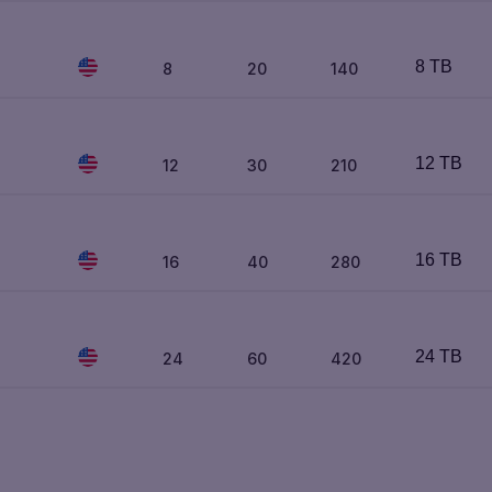
8 TB
8
20
140
12 TB
12
30
210
16 TB
16
40
280
24 TB
24
60
420