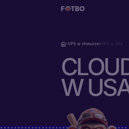
VPS w chmurze
VPS w USA
VPS
CLOUD
W
CHMURZE
W US
VPS
Z
PAMIĘCIĄ
ROZWIĄZANIA
VPS Z
CENY