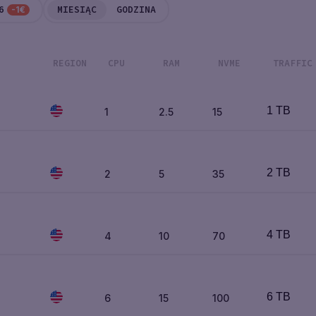
6
MIESIĄC
GODZINA
-1€
REGION
CPU
RAM
NVME
TRAFFIC
1 TB
1
2.5
15
2 TB
2
5
35
4 TB
4
10
70
6 TB
6
15
100