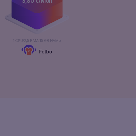
3,80
€/Mon
1 CPU/2,5 RAM/15 GB NVMe
Fotbo