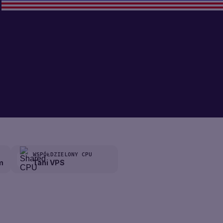
WSPÓŁDZIELONY CPU
m
Tani VPS