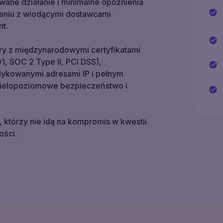
rwane działanie i minimalne opóźnienia
eniu z wiodącymi dostawcami
nt.
y z międzynarodowymi certyfikatami
, SOC 2 Type II, PCI DSS),
edykowanymi adresami IP i pełnym
Wielopoziomowe bezpieczeństwo i
którzy nie idą na kompromis w kwestii
ości.