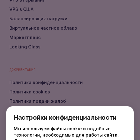
VPS в США
Балансировщик нагрузки
Виртуальное частное облако
Маркетплейс
Looking Glass
ДОКУМЕНТАЦИЯ
Политика конфиденциальности
Политика cookies
Политика подачи жалоб
Политика DMCA
Настройки конфиденциальности
Документация API
Мы используем файлы cookie и подобные
Документация
технологии, необходимые для работы сайта.
FAQ