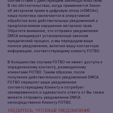
соответствии с действующим законодательством.
МАРКЕТПЛЕЙС
ДЕШЕВЫЕ
В тех обстоятельствах, когда применяется Закон
VPS
об авторском праве в цифровую эпоху («DMCA»),
RUS
наша политика заключается в оперативной
БАЛАНСИРОВЩИК
обработке всех действительных уведомлений о
НАГРУЗКИ
предполагаемом нарушении авторских прав.
(
€
)
ENG
Обратите внимание, что отправка уведомления
EUR
DMCA инициирует установленный законом
VPC
UKR
юридический процесс, и мы передадим ваше
(€)EUR
полное уведомление, включая вашу контактную
информацию, соответствующему клиенту FOTBO.
POL
ВОЙТИ
(₴)UAH
РЕГИСТРАЦИЯ
В большинстве случаев FOTBO не имеет доступа к
RUS
определенному контенту, размещенному
($)USD
клиентами FOTBO. Таким образом, после
ESP
получения действительного уведомления DMCA
(ZŁ)PLN
FOTBO перешлет ваше уведомление
соответствующему Клиенту и потребует
GER
своевременного и адекватного ответа от Вы также
(KČ)CZK
можете отправить уведомление DMCA
непосредственно Клиенту FOTBO.
(DIN.)RSD
УБЕДИТЕСЬ, ЧТО ВАШЕ УВЕДОМЛЕНИЕ