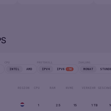
PS
CPU
PROTOKOLL
ZAHLUNG
INTEL
AMD
IPV4
IPV6
MONAT
STUND
-1€
REGION
CPU
RAM
NVME
VERKEHR
GESCHW
1
2.5
15
1 TB