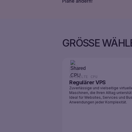
Pläne ändern!
MARKTPLATZ
GÜNSTIGE
VPS
GER
LASTVERTEILER
(
€
)
ENG
GRÖSSE WÄHLE
EUR
VPC
UKR
(€)EUR
POL
EINLOGGEN
(₴)UAH
GETEILTE CPU
REGISTRIEREN
RUS
Regulärer VPS
($)USD
Zuverlässige und vielseitige virtuell
Maschinen, die Ihren Alltag unterstü
ESP
Ideal für Websites, Services und Bu
(ZŁ)PLN
Anwendungen jeder Komplexität.
GER
(KČ)CZK
(DIN.)RSD