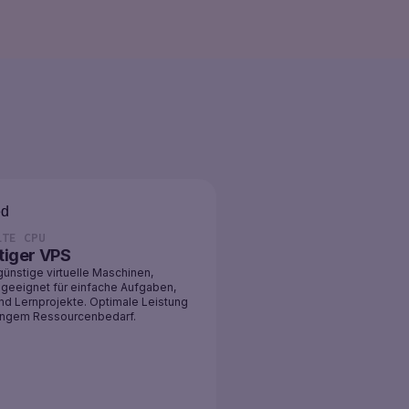
LTE CPU
tiger VPS
ünstige virtuelle Maschinen,
 geeignet für einfache Aufgaben,
nd Lernprojekte. Optimale Leistung
ingem Ressourcenbedarf.