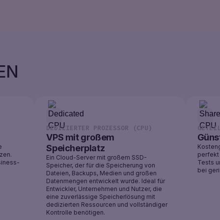
N
DEDIZIERTER PROZESSOR (CPU)
GETEI
VPS mit großem
Güns
e
Speicherplatz
Kosteng
tzen.
perfekt
Ein Cloud-Server mit großem SSD-
siness-
Tests u
Speicher, der für die Speicherung von
bei ger
Dateien, Backups, Medien und großen
Datenmengen entwickelt wurde. Ideal für
Entwickler, Unternehmen und Nutzer, die
eine zuverlässige Speicherlösung mit
dedizierten Ressourcen und vollständiger
Kontrolle benötigen.