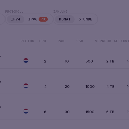
PROTOKOLL
ZAHLUNG
IPV4
IPV6
MONAT
STUNDE
-1€
REGION
CPU
RAM
SSD
VERKEHR
GESCHW
*
2
10
500
2 TB
*
4
20
1000
4 TB
*
6
30
1500
6 TB