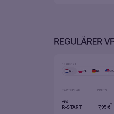
REGULÄRER V
STANDORT
NL
PL
DE
US
TARIFPLAN
PREIS
VPS
*
R-START
7,95
€