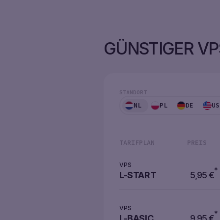
GÜNSTIGER VP
STANDORT
NL
PL
DE
US
TARIFPLAN
PREIS
VPS
*
L-START
5,95
€
VPS
*
L-BASIC
9,95
€