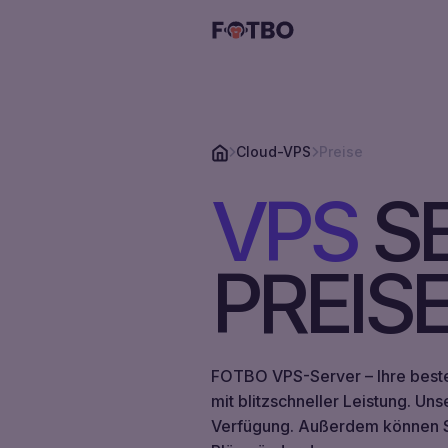
Cloud-VPS
Preise
CLOUD
VPS
S
VPS
MIETEN
PREIS
STORAGE-
VPS
LÖSUNGEN
FOTBO VPS-Server – Ihre beste 
mit blitzschneller Leistung. Un
STORAGE-
PREISE
Verfügung. Außerdem können Sie
VPS