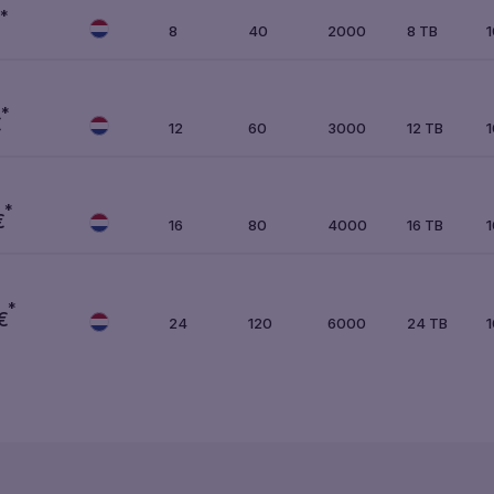
*
€
8
40
2000
8 TB
*
€
12
60
3000
12 TB
*
€
16
80
4000
16 TB
*
€
24
120
6000
24 TB