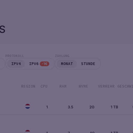
S
PROTOKOLL
ZAHLUNG
IPV4
IPV6
MONAT
STUNDE
-1€
REGION
CPU
RAM
NVME
VERKEHR
GESCHW
1
3.5
20
1 TB
1
7
40
1 TB