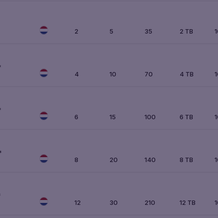
*
2
5
35
2 TB
*
4
10
70
4 TB
*
6
15
100
6 TB
*
8
20
140
8 TB
*
12
30
210
12 TB