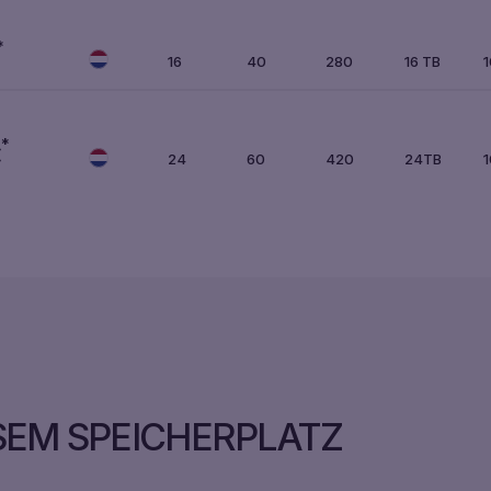
*
16
40
280
16 TB
*
€
24
60
420
24TB
SEM SPEICHERPLATZ