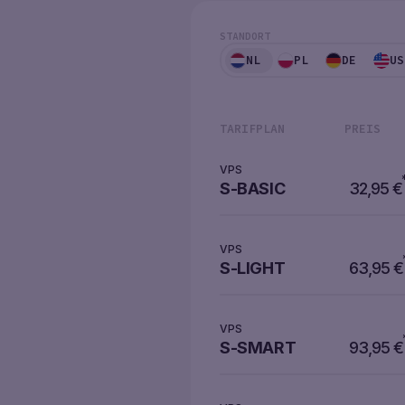
STANDORT
NL
PL
DE
US
TARIFPLAN
PREIS
VPS
S-BASIC
32,95
€
VPS
S-LIGHT
63,95
€
VPS
S-SMART
93,95
€