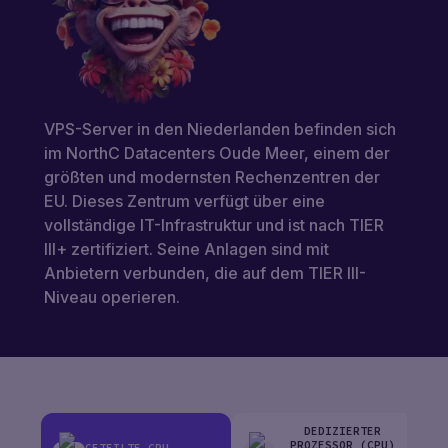
MARKTPLATZ
GÜNSTIGE
VPS
GER
LASTVERTEILER
VPS-Server in den Niederlanden befinden sich
(
€
)
ENG
EUR
VPC
im NorthC Datacenters Oude Meer, einem der
größten und modernsten Rechenzentren der
UKR
(€)EUR
EU. Dieses Zentrum verfügt über eine
vollständige IT-Infrastruktur und ist nach TIER
POL
EINLOGGEN
(₴)UAH
III+ zertifiziert. Seine Anlagen sind mit
REGISTRIEREN
Anbietern verbunden, die auf dem TIER III-
RUS
($)USD
Niveau operieren.
ESP
(ZŁ)PLN
GER
(KČ)CZK
DEDIZIERTER
(DIN.)RSD
PROZESSOR (CPU)