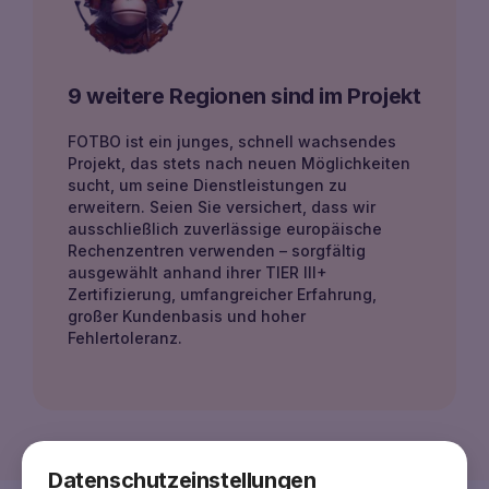
9 weitere Regionen sind im Projekt
FOTBO ist ein junges, schnell wachsendes
Projekt, das stets nach neuen Möglichkeiten
sucht, um seine Dienstleistungen zu
erweitern. Seien Sie versichert, dass wir
ausschließlich zuverlässige europäische
Rechenzentren verwenden – sorgfältig
ausgewählt anhand ihrer TIER III+
Zertifizierung, umfangreicher Erfahrung,
großer Kundenbasis und hoher
Fehlertoleranz.
Datenschutzeinstellungen