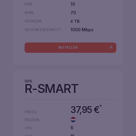
10
RAM
70
NVME
VERKEHR
4 TB
1000 Mbps
GESCHWINDIGKEIT
BESTELLEN
VPS
R-SMART
*
37,95
€
PREIS
REGION
6
CPU