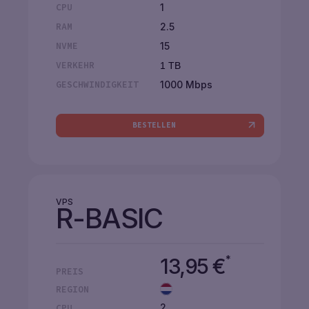
1
CPU
2.5
RAM
15
NVME
VERKEHR
1 TB
1000 Mbps
GESCHWINDIGKEIT
BESTELLEN
VPS
R-BASIC
*
13,95
€
PREIS
REGION
2
CPU