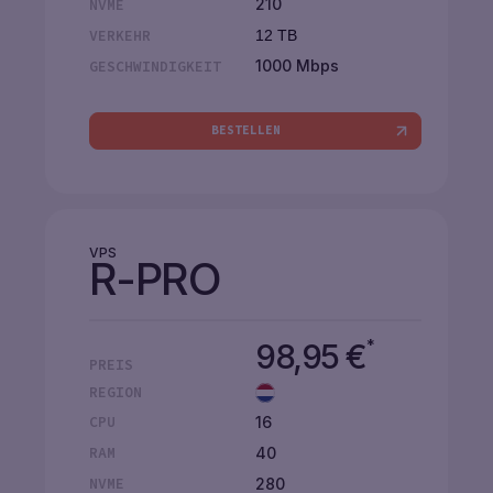
210
NVME
VERKEHR
12 TB
1000 Mbps
GESCHWINDIGKEIT
BESTELLEN
VPS
R-PRO
*
98,95
€
PREIS
REGION
16
CPU
40
RAM
280
NVME