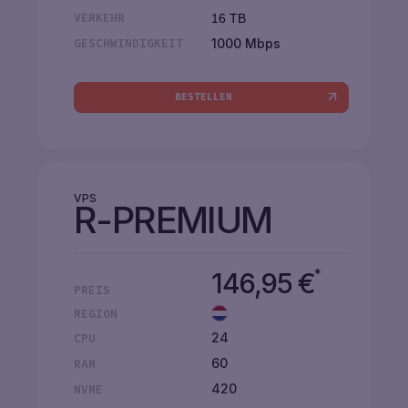
VERKEHR
16 TB
1000 Mbps
GESCHWINDIGKEIT
BESTELLEN
VPS
R-PREMIUM
*
146,95
€
PREIS
REGION
24
CPU
60
RAM
420
NVME