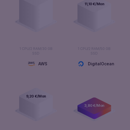
11,10
€/Mon
1 CPU/2 RAM/30 GB
1 CPU/2 RAM/50 GB
SSD
SSD
AWS
DigitalOcean
9,20
€/Mon
3,80
€/Mon