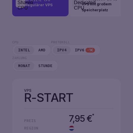
GETEILTE CPU
VPS mit großem
Regulärer VPS
Speicherplatz
CPU
PROTOKOLL
INTEL
AMD
IPV4
IPV6
-1€
ZAHLUNG
MONAT
STUNDE
VPS
R-START
*
7,95
€
PREIS
REGION