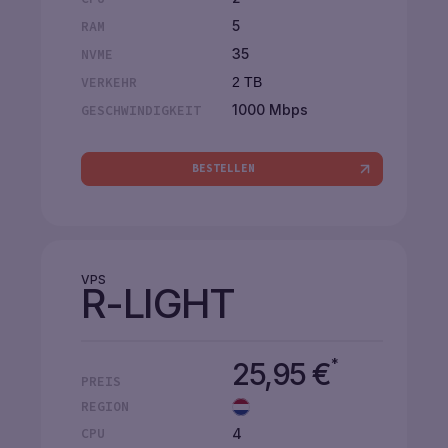
5
RAM
35
NVME
VERKEHR
2 TB
1000 Mbps
GESCHWINDIGKEIT
BESTELLEN
VPS
R-LIGHT
*
25,95
€
PREIS
REGION
4
CPU