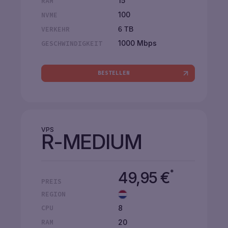
15
RAM
100
NVME
VERKEHR
6 TB
1000 Mbps
GESCHWINDIGKEIT
BESTELLEN
VPS
R-MEDIUM
*
49,95
€
PREIS
REGION
8
CPU
20
RAM