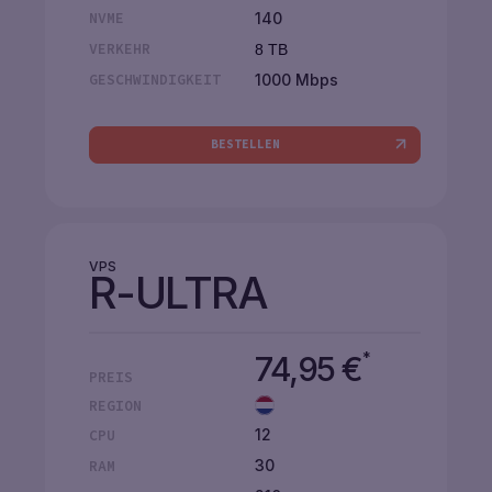
140
NVME
VERKEHR
8 TB
1000 Mbps
GESCHWINDIGKEIT
BESTELLEN
VPS
R-ULTRA
*
74,95
€
PREIS
REGION
12
CPU
30
RAM